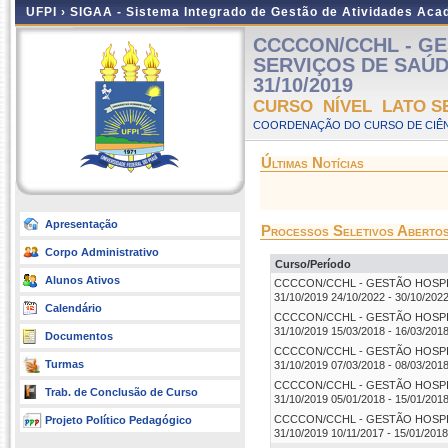
UFPI ›
SIGAA - Sistema Integrado de Gestão de Atividades Ac
CCCCON/CCHL - GE
SERVIÇOS DE SAÚDE (
31/10/2019
CURSO NÍVEL LATO S
COORDENAÇÃO DO CURSO DE CIÊN
Últimas Notícias
Apresentação
Processos Seletivos Aberto
Corpo Administrativo
Curso/Período
Alunos Ativos
CCCCON/CCHL - GESTÃO HOSPITAL
31/10/2019 24/10/2022 - 30/10/202
Calendário
CCCCON/CCHL - GESTÃO HOSPITAL
31/10/2019 15/03/2018 - 16/03/201
Documentos
CCCCON/CCHL - GESTÃO HOSPITAL
Turmas
31/10/2019 07/03/2018 - 08/03/201
CCCCON/CCHL - GESTÃO HOSPITAL
Trab. de Conclusão de Curso
31/10/2019 05/01/2018 - 15/01/201
CCCCON/CCHL - GESTÃO HOSPITAL
Projeto Político Pedagógico
31/10/2019 10/11/2017 - 15/01/2018