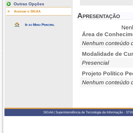
Outras Opções
Acessar o SIGAA
Apresentação
Ir ao Menu Principal
Nenh
Área de Conhecim
Nenhum conteúdo d
Modalidade de Cur
Presencial
Projeto Político P
Nenhum conteúdo d
SIGAA | Superintendência de Tecnologia da Informação - STI/UF