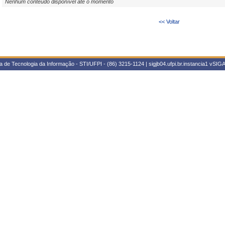
Nenhum conteúdo disponível até o momento
<< Voltar
 de Tecnologia da Informação - STI/UFPI - (86) 3215-1124 | sigjb04.ufpi.br.instancia1
vSIGA