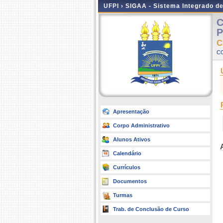
UFPI ›
SIGAA - Sistema Integrado d
C
P
C
CO
Apresentação
Corpo Administrativo
Alunos Ativos
Calendário
Currículos
Documentos
Turmas
Trab. de Conclusão de Curso