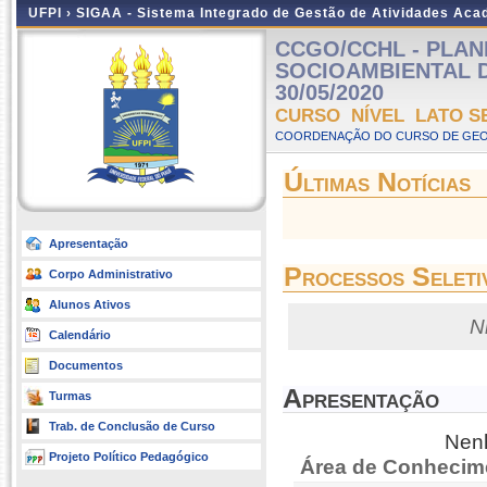
UFPI ›
SIGAA - Sistema Integrado de Gestão de Atividades Ac
CCGO/CCHL - PLA
SOCIOAMBIENTAL DAS
30/05/2020
CURSO NÍVEL LATO S
COORDENAÇÃO DO CURSO DE GEOG
Últimas Notícias
Apresentação
Processos Seleti
Corpo Administrativo
Alunos Ativos
N
Calendário
Documentos
Apresentação
Turmas
Trab. de Conclusão de Curso
Nenh
Projeto Político Pedagógico
Área de Conhecim