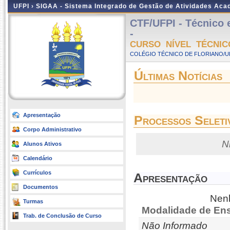
UFPI ›
SIGAA - Sistema Integrado de Gestão de Atividades Ac
CTF/UFPI - Técnico 
-
CURSO NÍVEL TÉCNIC
COLÉGIO TÉCNICO DE FLORIANO/UFP
Últimas Notícias
Apresentação
Processos Seleti
Corpo Administrativo
N
Alunos Ativos
Calendário
Currículos
Apresentação
Documentos
Nenh
Turmas
Modalidade de Ens
Trab. de Conclusão de Curso
Não Informado