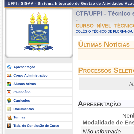
UFPI ›
SIGAA - Sistema Integrado de Gestão de Atividades Ac
CTF/UFPI - Técnico 
-
CURSO NÍVEL TÉCNIC
COLÉGIO TÉCNICO DE FLORIANO/UFP
Últimas Notícias
Apresentação
Processos Seleti
Corpo Administrativo
N
Alunos Ativos
Calendário
Currículos
Apresentação
Documentos
Nenh
Turmas
Modalidade de Ens
Trab. de Conclusão de Curso
Não Informado