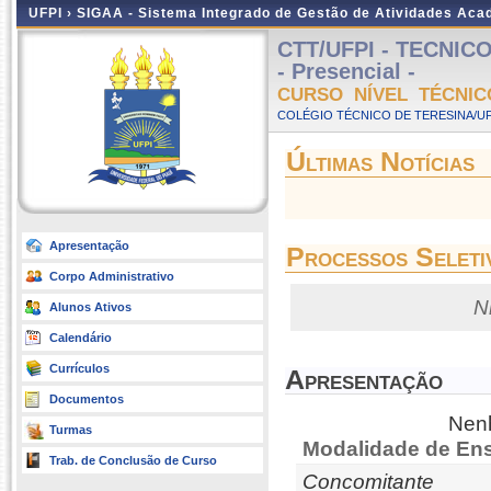
UFPI ›
SIGAA - Sistema Integrado de Gestão de Atividades Ac
CTT/UFPI - TECNIC
- Presencial -
CURSO NÍVEL TÉCNIC
COLÉGIO TÉCNICO DE TERESINA/UFP
Últimas Notícias
Apresentação
Processos Seleti
Corpo Administrativo
N
Alunos Ativos
Calendário
Currículos
Apresentação
Documentos
Nenh
Turmas
Modalidade de Ens
Trab. de Conclusão de Curso
Concomitante