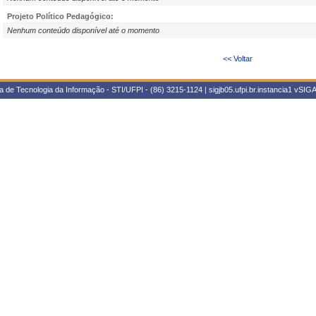
Projeto Político Pedagógico:
Nenhum conteúdo disponível até o momento
<< Voltar
 de Tecnologia da Informação - STI/UFPI - (86) 3215-1124 | sigjb05.ufpi.br.instancia1
vSIGA