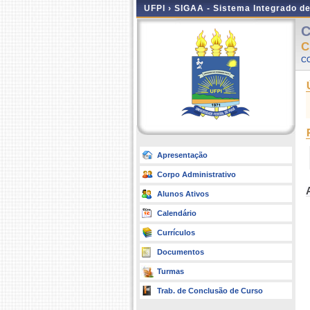
UFPI ›
SIGAA - Sistema Integrado d
C
C
CO
Apresentação
Corpo Administrativo
Alunos Ativos
Calendário
Currículos
Documentos
Turmas
Trab. de Conclusão de Curso