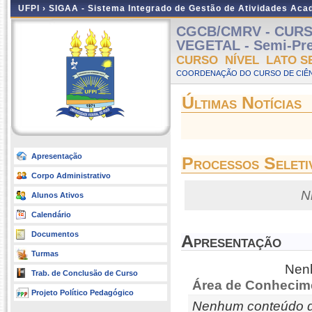
UFPI ›
SIGAA - Sistema Integrado de Gestão de Atividades Ac
CGCB/CMRV - CURS
VEGETAL - Semi-Pres
CURSO NÍVEL LATO S
COORDENAÇÃO DO CURSO DE CIÊN
Últimas Notícias
Apresentação
Processos Seleti
Corpo Administrativo
N
Alunos Ativos
Calendário
Documentos
Apresentação
Turmas
Nenh
Trab. de Conclusão de Curso
Área de Conhecim
Projeto Político Pedagógico
Nenhum conteúdo d