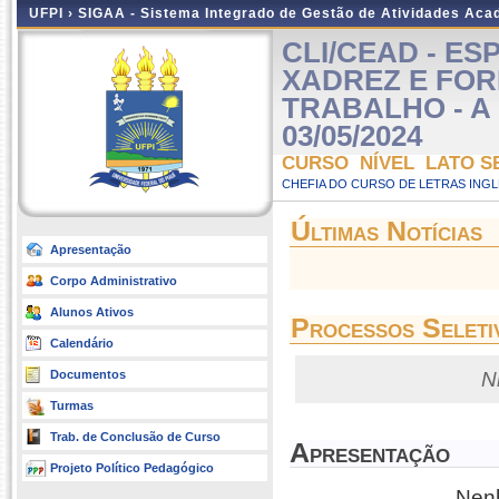
UFPI ›
SIGAA - Sistema Integrado de Gestão de Atividades Ac
CLI/CEAD - ES
XADREZ E FO
TRABALHO - A Di
03/05/2024
CURSO NÍVEL LATO S
CHEFIA DO CURSO DE LETRAS INGLE
Últimas Notícias
Apresentação
Corpo Administrativo
Alunos Ativos
Processos Seleti
Calendário
Documentos
N
Turmas
Trab. de Conclusão de Curso
Apresentação
Projeto Político Pedagógico
Nenh