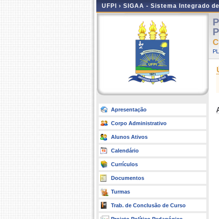
UFPI ›
SIGAA - Sistema Integrado d
P
P
C
P
Apresentação
Corpo Administrativo
Alunos Ativos
Calendário
Currículos
Documentos
Turmas
Trab. de Conclusão de Curso