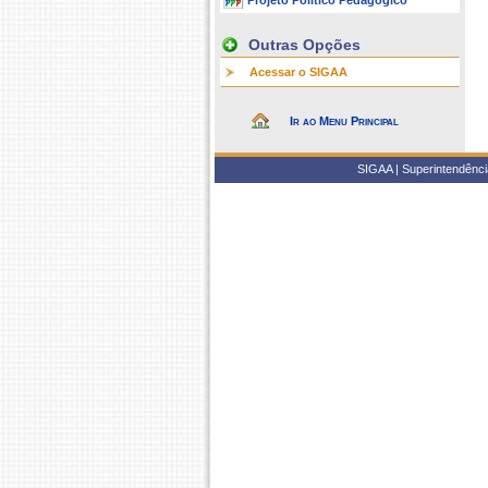
Projeto Político Pedagógico
Outras Opções
Acessar o SIGAA
Ir ao Menu Principal
SIGAA | Superintendência