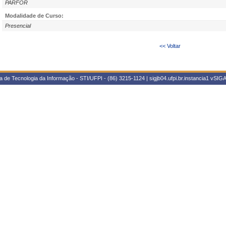
PARFOR
Modalidade de Curso:
Presencial
<< Voltar
 de Tecnologia da Informação - STI/UFPI - (86) 3215-1124 | sigjb04.ufpi.br.instancia1
vSIGA