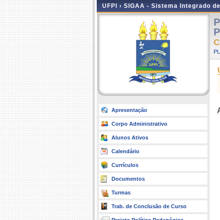
UFPI ›
SIGAA - Sistema Integrado d
P
P
C
P
Apresentação
Corpo Administrativo
Alunos Ativos
Calendário
Currículos
Documentos
Turmas
Trab. de Conclusão de Curso