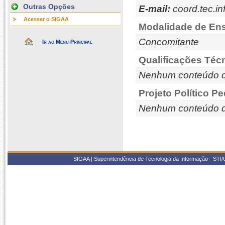
Outras Opções
E-mail:
coord.tec.in
Acessar o SIGAA
Modalidade de Ens
Concomitante
Ir ao Menu Principal
Qualificações Téc
Nenhum conteúdo d
Projeto Político P
Nenhum conteúdo d
SIGAA | Superintendência de Tecnologia da Informação - STI/UF