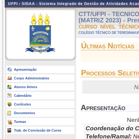
UFPI ›
SIGAA - Sistema Integrado de Gestão de Atividades Ac
CTT/UFPI - TECNI
(MATRIZ 2023) - Pres
CURSO NÍVEL TÉCNIC
COLÉGIO TÉCNICO DE TERESINA/UFP
Últimas Notícias
Apresentação
Processos Seleti
Corpo Administrativo
N
Alunos Ativos
Calendário
Currículos
Apresentação
Documentos
Nenh
Turmas
Coordenação do C
Trab. de Conclusão de Curso
Telefone/Ramal:
Ne