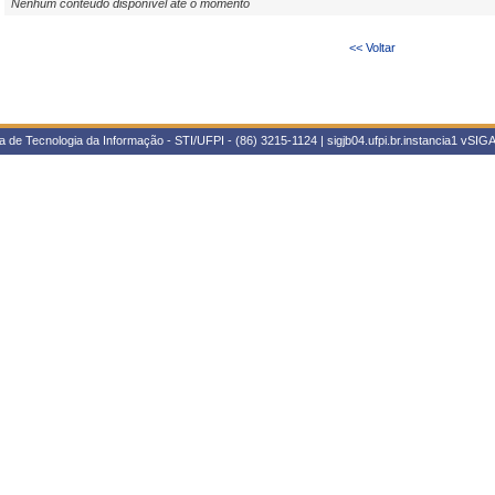
Nenhum conteúdo disponível até o momento
<< Voltar
 de Tecnologia da Informação - STI/UFPI - (86) 3215-1124 | sigjb04.ufpi.br.instancia1
vSIGA