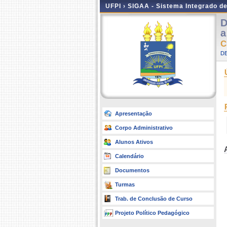
UFPI ›
SIGAA - Sistema Integrado d
D
a
C
DE
Apresentação
Corpo Administrativo
Alunos Ativos
Calendário
Documentos
Turmas
Trab. de Conclusão de Curso
Projeto Político Pedagógico