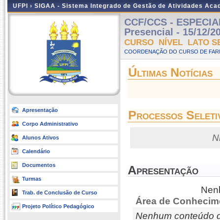
UFPI ›
SIGAA - Sistema Integrado de Gestão de Atividades Ac
CCF/CCS - ESPECIA
Presencial - 15/12/2
CURSO NÍVEL LATO S
COORDENAÇÃO DO CURSO DE FARM
Últimas Notícias
Apresentação
Processos Seleti
Corpo Administrativo
N
Alunos Ativos
Calendário
Documentos
Apresentação
Turmas
Nenh
Trab. de Conclusão de Curso
Área de Conhecim
Projeto Político Pedagógico
Nenhum conteúdo d