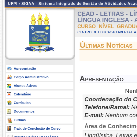
UFPI ›
SIGAA - Sistema Integrado de Gestão de Atividades Ac
CEAD - LETRAS - L
LÍNGUA INGLESA - A 
CURSO NÍVEL GRADU
CENTRO DE EDUCACAO ABERTA E A 
Últimas Notícias
Apresentação
Apresentação
Corpo Administrativo
Alunos Ativos
Nenh
Calendário
Coordenação do C
Currículos
Telefone/Ramal:
Ne
Documentos
E-mail:
Nenhum con
Turmas
Área de Conhecim
Trab. de Conclusão de Curso
Lingüística, Letras 