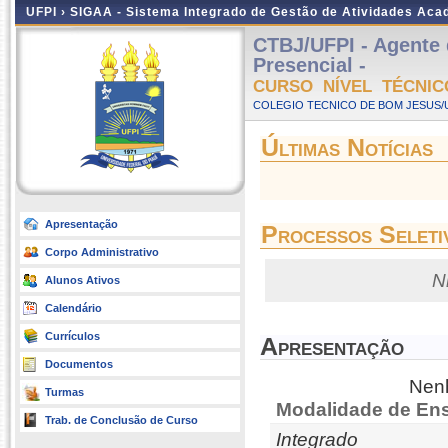
UFPI ›
SIGAA - Sistema Integrado de Gestão de Atividades Ac
CTBJ/UFPI - Agente
Presencial -
CURSO NÍVEL TÉCNIC
COLEGIO TECNICO DE BOM JESUS/UF
Últimas Notícias
Apresentação
Processos Seleti
Corpo Administrativo
N
Alunos Ativos
Calendário
Currículos
Apresentação
Documentos
Nenh
Turmas
Modalidade de Ens
Trab. de Conclusão de Curso
Integrado