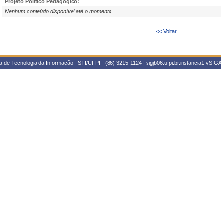
Projeto Político Pedagógico:
Nenhum conteúdo disponível até o momento
<< Voltar
 de Tecnologia da Informação - STI/UFPI - (86) 3215-1124 | sigjb06.ufpi.br.instancia1
vSIGA