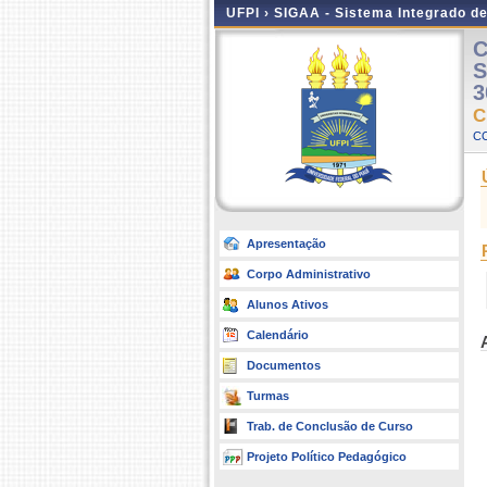
UFPI ›
SIGAA - Sistema Integrado d
C
S
3
C
C
Apresentação
Corpo Administrativo
Alunos Ativos
Calendário
Documentos
Turmas
Trab. de Conclusão de Curso
Projeto Político Pedagógico