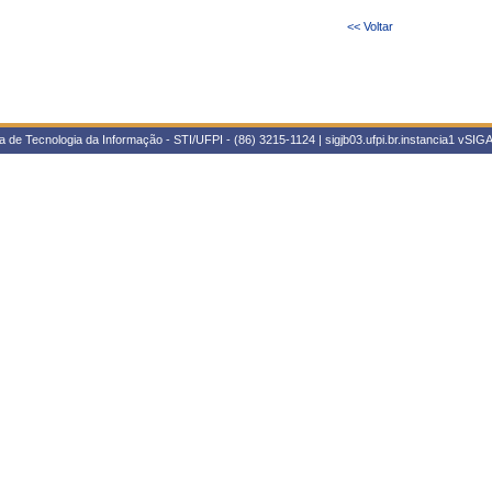
<< Voltar
 de Tecnologia da Informação - STI/UFPI - (86) 3215-1124 | sigjb03.ufpi.br.instancia1
vSIGA