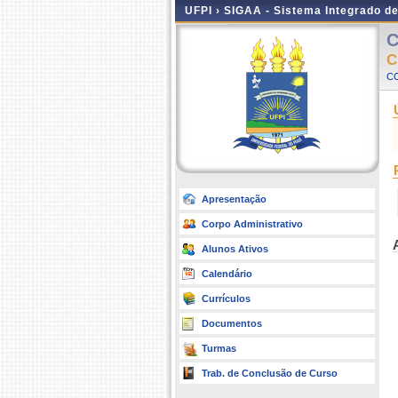
UFPI ›
SIGAA - Sistema Integrado d
C
C
CO
Apresentação
Corpo Administrativo
Alunos Ativos
Calendário
Currículos
Documentos
Turmas
Trab. de Conclusão de Curso