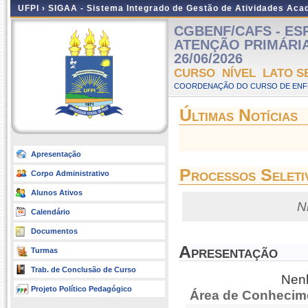
UFPI ›
SIGAA - Sistema Integrado de Gestão de Atividades Ac
CGBENF/CAFS - E
ATENÇÃO PRIMÁRIA E
26/06/2026
CURSO NÍVEL LATO S
COORDENAÇÃO DO CURSO DE ENF
Últimas Notícias
Apresentação
Processos Seleti
Corpo Administrativo
Alunos Ativos
N
Calendário
Documentos
Apresentação
Turmas
Trab. de Conclusão de Curso
Nenh
Projeto Político Pedagógico
Área de Conhecim