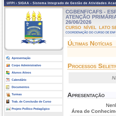
UFPI ›
SIGAA - Sistema Integrado de Gestão de Atividades Ac
CGBENF/CAFS - E
ATENÇÃO PRIMÁRIA E
26/06/2026
CURSO NÍVEL LATO S
COORDENAÇÃO DO CURSO DE ENF
Últimas Notícias
Apresentação
Processos Seleti
Corpo Administrativo
Alunos Ativos
N
Calendário
Documentos
Apresentação
Turmas
Trab. de Conclusão de Curso
Nenh
Projeto Político Pedagógico
Área de Conhecim