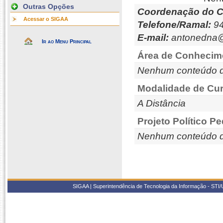
Outras Opções
Coordenação do C
Acessar o SIGAA
Telefone/Ramal:
94
E-mail:
antonedna@
Ir ao Menu Principal
Área de Conhecim
Nenhum conteúdo d
Modalidade de Cur
A Distância
Projeto Político P
Nenhum conteúdo d
SIGAA | Superintendência de Tecnologia da Informação - STI/UF