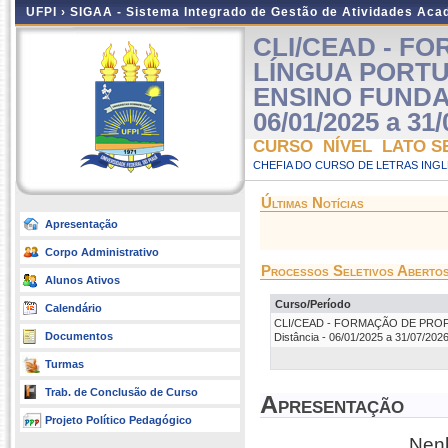
UFPI ›
SIGAA - Sistema Integrado de Gestão de Atividades Ac
CLI/CEAD - F
LÍNGUA PORTU
ENSINO FUNDAM
06/01/2025 a 31/
CURSO NÍVEL LATO S
CHEFIA DO CURSO DE LETRAS INGLE
Últimas Notícias
Apresentação
Corpo Administrativo
Processos Seletivos Aberto
Alunos Ativos
Curso/Período
Calendário
CLI/CEAD - FORMAÇÃO DE PROF
Documentos
Distância - 06/01/2025 a 31/07/202
Turmas
Trab. de Conclusão de Curso
Apresentação
Projeto Político Pedagógico
Nenh