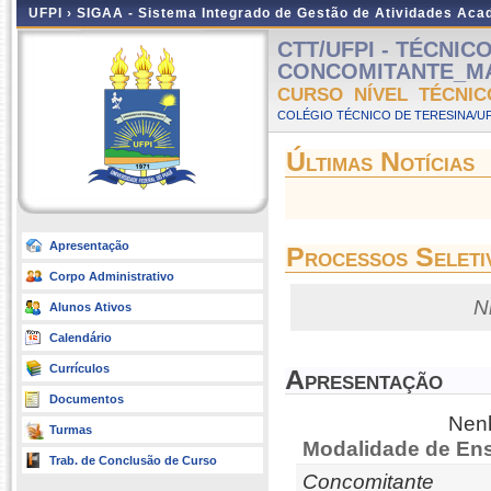
UFPI ›
SIGAA - Sistema Integrado de Gestão de Atividades Ac
CTT/UFPI - TÉCNIC
CONCOMITANTE_MATR
CURSO NÍVEL TÉCNIC
COLÉGIO TÉCNICO DE TERESINA/UFP
Últimas Notícias
Apresentação
Processos Seleti
Corpo Administrativo
N
Alunos Ativos
Calendário
Currículos
Apresentação
Documentos
Nenh
Turmas
Modalidade de Ens
Trab. de Conclusão de Curso
Concomitante