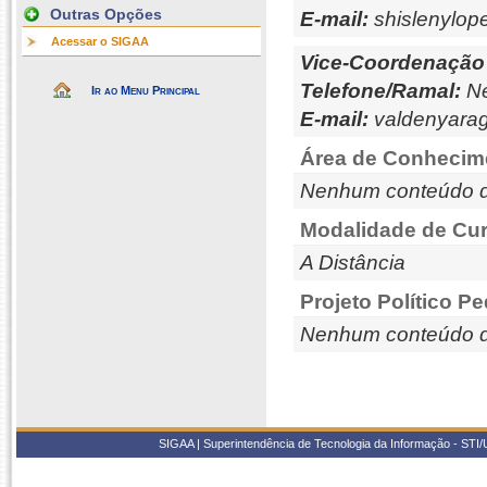
Outras Opções
E-mail:
shislenylo
Acessar o SIGAA
Vice-Coordenação
Telefone/Ramal:
Ne
Ir ao Menu Principal
E-mail:
valdenyara
Área de Conhecim
Nenhum conteúdo d
Modalidade de Cur
A Distância
Projeto Político P
Nenhum conteúdo d
SIGAA | Superintendência de Tecnologia da Informação - STI/UF