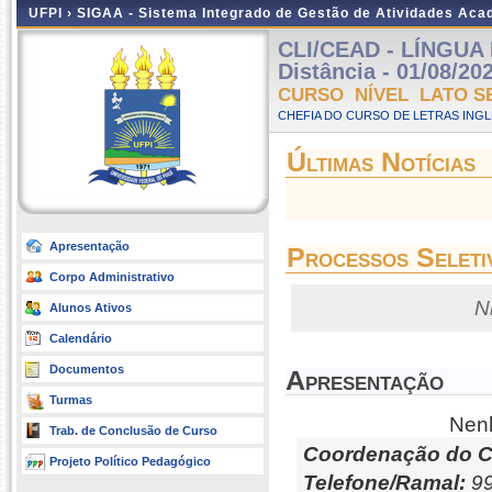
UFPI ›
SIGAA - Sistema Integrado de Gestão de Atividades Ac
CLI/CEAD - LÍNGUA 
Distância - 01/08/20
CURSO NÍVEL LATO S
CHEFIA DO CURSO DE LETRAS INGLE
Últimas Notícias
Apresentação
Processos Seleti
Corpo Administrativo
N
Alunos Ativos
Calendário
Documentos
Apresentação
Turmas
Nenh
Trab. de Conclusão de Curso
Coordenação do C
Projeto Político Pedagógico
Telefone/Ramal:
99