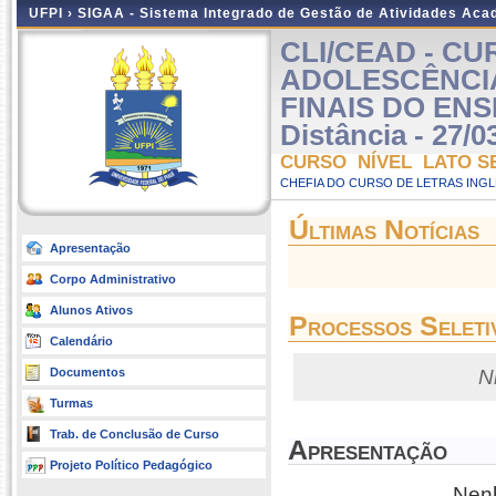
UFPI ›
SIGAA - Sistema Integrado de Gestão de Atividades Ac
CLI/CEAD - C
ADOLESCÊNCI
FINAIS DO EN
Distância - 27/0
CURSO NÍVEL LATO S
CHEFIA DO CURSO DE LETRAS INGLE
Últimas Notícias
Apresentação
Corpo Administrativo
Alunos Ativos
Processos Seleti
Calendário
Documentos
N
Turmas
Trab. de Conclusão de Curso
Apresentação
Projeto Político Pedagógico
Nenh