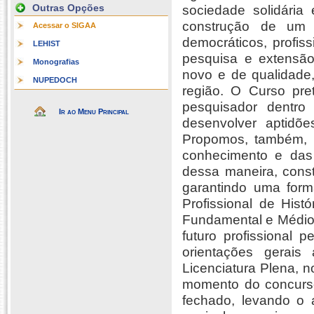
Outras Opções
sociedade solidária 
construção de um 
Acessar o SIGAA
democráticos, profiss
LEHIST
pesquisa e extensão
Monografias
novo e de qualidade,
NUPEDOCH
região. O Curso pr
pesquisador dentro 
Ir ao Menu Principal
desenvolver aptidõ
Propomos, também, 
conhecimento e das 
dessa maneira, const
garantindo uma for
Profissional de His
Fundamental e Médio 
futuro profissional
orientações gerais 
Licenciatura Plena, 
momento do concurso v
fechado, levando o a