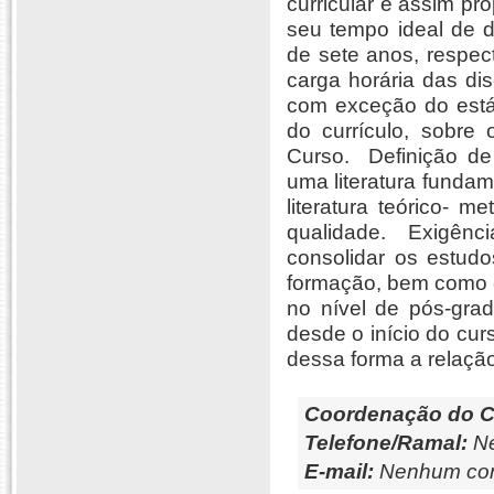
curricular e assim pr
seu tempo ideal de 
de sete anos, respect
carga horária das di
com exceção do estág
do currículo, sobre
Curso.  Definição d
uma literatura fundam
literatura teórico- 
qualidade.  Exigên
consolidar os estudo
formação, bem como e
no nível de pós-gra
desde o início do cu
dessa forma a relação 
Coordenação do C
Telefone/Ramal:
Ne
E-mail:
Nenhum con