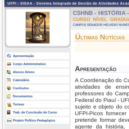
UFPI ›
SIGAA - Sistema Integrado de Gestão de Atividades Ac
CSHNB - HISTÓRIA - 
CURSO NÍVEL GRADU
CAMPUS SENADOR HELVIDIO NUNES
Últimas Notícias
Apresentação
Corpo Administrativo
Apresentação
Alunos Ativos
A Coordenação do Cur
Calendário
atividades de ens
Currículos
professores do Camp
Documentos
Federal do Piauí - U
Turmas
sujeito e objeto do 
UFPI-Picos fornecer
Trab. de Conclusão de Curso
pretende formar deve
Projeto Político Pedagógico
agente da história