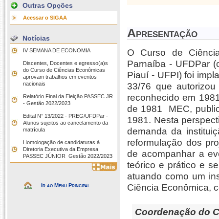
Outras Opções
Acessar o SIGAA
Apresentação
Notícias
IV SEMANA DE ECONOMIA
O Curso de Ciência
Parnaíba - UFDPar (
Discentes, Docentes e egresso(a)s
do Curso de Ciências Econômicas
Piauí - UFPI) foi imp
aprovam trabalhos em eventos
nacionais
33/76 que autorizo
reconhecido em 1981, 
Relatório Final da Eleição PASSEC JR
- Gestão 2022/2023
de 1981  MEC, public
Edital N° 13/2022 - PREG/UFDPar -
1981. Nesta perspect
Alunos sujeitos ao cancelamento da
demanda da instituiç
matrícula
reformulação dos pro
Homologação de candidaturas à
Diretoria Executiva da Empresa
de acompanhar a evo
PASSEC JÚNIOR  Gestão 2022/2023
teórico e prático e s
atuando como um ins
Ir ao Menu Principal
Ciência Econômica, co
Coordenação do C