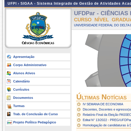
UFPI ›
SIGAA - Sistema Integrado de Gestão de Atividades Ac
UFDPar - CIÊNCIAS 
CURSO NÍVEL GRADU
UNIVERSIDADE FEDERAL DO DELTA D
Apresentação
Corpo Administrativo
Alunos Ativos
Calendário
Currículos
Últimas Notícias
Documentos
IV SEMANA DE ECONOMIA
Turmas
Discentes, Docentes e egresso(a
Trab. de Conclusão de Curso
Relatório Final da Eleição PASS
Edital N° 13/2022 - PREG/UFDPar 
Projeto Político Pedagógico
Homologação de candidaturas à 