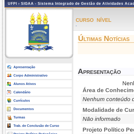
UFPI ›
SIGAA - Sistema Integrado de Gestão de Atividades Ac
CURSO NÍVEL
-
Últimas Notícias
Apresentação
Apresentação
Corpo Administrativo
Nenh
Alunos Ativos
Área de Conhecim
Calendário
Nenhum conteúdo d
Currículos
Modalidade de Cur
Documentos
Turmas
Não informado
Trab. de Conclusão de Curso
Projeto Político P