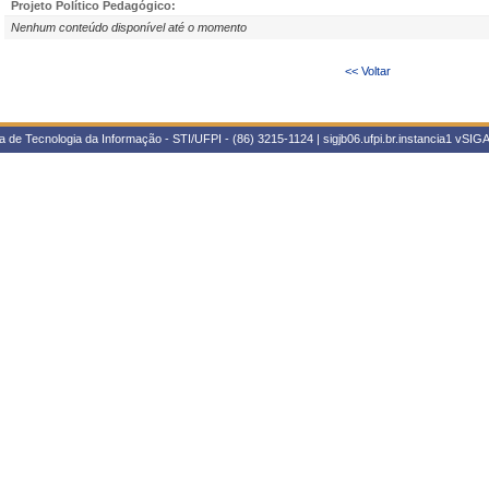
Projeto Político Pedagógico:
Nenhum conteúdo disponível até o momento
<< Voltar
 de Tecnologia da Informação - STI/UFPI - (86) 3215-1124 | sigjb06.ufpi.br.instancia1
vSIGA