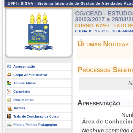
UFPI ›
SIGAA - Sistema Integrado de Gestão de Atividades Ac
CG/CEAD - ESTUDOS 
30/03/2017 a 28/03/2
CURSO NÍVEL LATO S
CHEFIA DO CURSO DE GEOGRAFIA/
Últimas Notícias
Apresentação
Processos Seleti
Corpo Administrativo
N
Alunos Ativos
Calendário
Documentos
Apresentação
Turmas
Nenh
Trab. de Conclusão de Curso
Área de Conhecim
Projeto Político Pedagógico
Nenhum conteúdo d