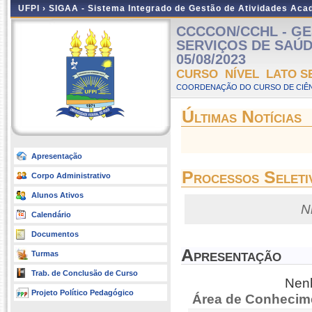
UFPI ›
SIGAA - Sistema Integrado de Gestão de Atividades Ac
CCCCON/CCHL - GE
SERVIÇOS DE SAÚDE 
05/08/2023
CURSO NÍVEL LATO S
COORDENAÇÃO DO CURSO DE CIÊN
Últimas Notícias
Apresentação
Processos Seleti
Corpo Administrativo
Alunos Ativos
N
Calendário
Documentos
Apresentação
Turmas
Trab. de Conclusão de Curso
Nenh
Projeto Político Pedagógico
Área de Conhecim