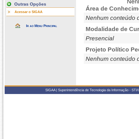
Nenh
Outras Opções
Área de Conhecim
Acessar o SIGAA
Nenhum conteúdo d
Ir ao Menu Principal
Modalidade de Cur
Presencial
Projeto Político P
Nenhum conteúdo d
SIGAA | Superintendência de Tecnologia da Informação - STI/UF