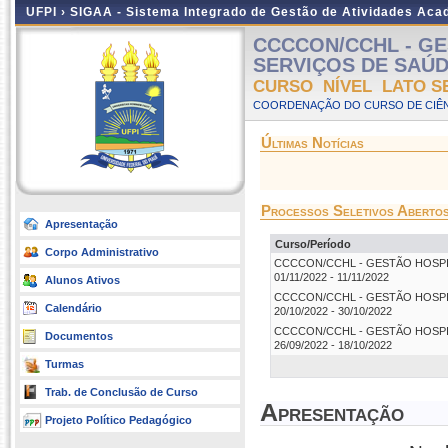
UFPI ›
SIGAA - Sistema Integrado de Gestão de Atividades Ac
CCCCON/CCHL - GE
SERVIÇOS DE SAÚDE -
CURSO NÍVEL LATO S
COORDENAÇÃO DO CURSO DE CIÊN
Últimas Notícias
Processos Seletivos Aberto
Apresentação
Curso/Período
Corpo Administrativo
CCCCON/CCHL - GESTÃO HOSPITAL
01/11/2022 - 11/11/2022
Alunos Ativos
CCCCON/CCHL - GESTÃO HOSPITAL
Calendário
20/10/2022 - 30/10/2022
CCCCON/CCHL - GESTÃO HOSPITAL
Documentos
26/09/2022 - 18/10/2022
Turmas
Trab. de Conclusão de Curso
Apresentação
Projeto Político Pedagógico