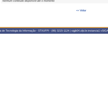
Nenhum conteúdo disponível até o momento
<< Voltar
 de Tecnologia da Informação - STI/UFPI - (86) 3215-1124 | sigjb04.ufpi.br.instancia1
vSIGA