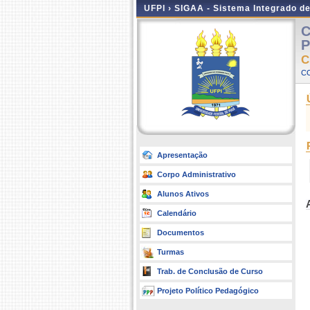
UFPI ›
SIGAA - Sistema Integrado d
C
P
C
C
Apresentação
Corpo Administrativo
Alunos Ativos
Calendário
Documentos
Turmas
Trab. de Conclusão de Curso
Projeto Político Pedagógico