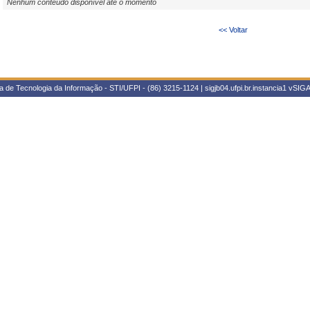
Nenhum conteúdo disponível até o momento
<< Voltar
 de Tecnologia da Informação - STI/UFPI - (86) 3215-1124 | sigjb04.ufpi.br.instancia1
vSIGA