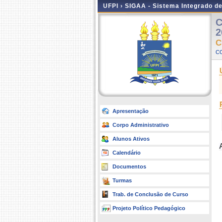
UFPI ›
SIGAA - Sistema Integrado d
C
2
C
C
Apresentação
Corpo Administrativo
Alunos Ativos
Calendário
Documentos
Turmas
Trab. de Conclusão de Curso
Projeto Político Pedagógico