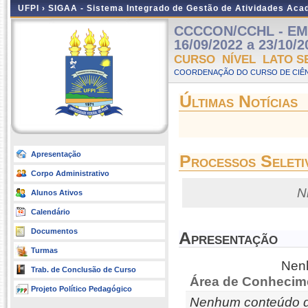
UFPI ›
SIGAA - Sistema Integrado de Gestão de Atividades Ac
CCCCON/CCHL - EM 
16/09/2022 a 23/10/2
CURSO NÍVEL LATO S
COORDENAÇÃO DO CURSO DE CIÊN
Últimas Notícias
Apresentação
Processos Seleti
Corpo Administrativo
N
Alunos Ativos
Calendário
Documentos
Apresentação
Turmas
Nenh
Trab. de Conclusão de Curso
Área de Conhecim
Projeto Político Pedagógico
Nenhum conteúdo d