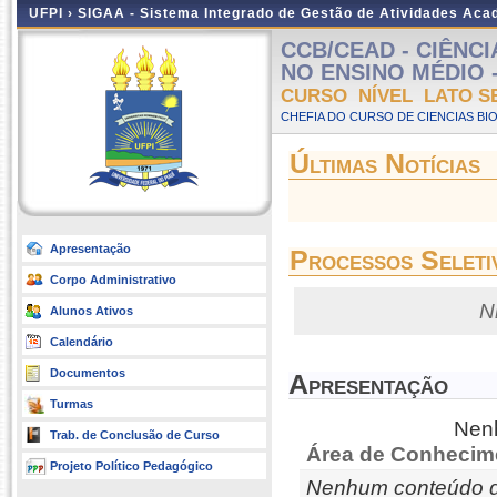
UFPI ›
SIGAA - Sistema Integrado de Gestão de Atividades Ac
CCB/CEAD - CIÊNC
NO ENSINO MÉDIO - A
CURSO NÍVEL LATO S
CHEFIA DO CURSO DE CIENCIAS BI
Últimas Notícias
Apresentação
Processos Seleti
Corpo Administrativo
N
Alunos Ativos
Calendário
Documentos
Apresentação
Turmas
Nenh
Trab. de Conclusão de Curso
Área de Conhecim
Projeto Político Pedagógico
Nenhum conteúdo d