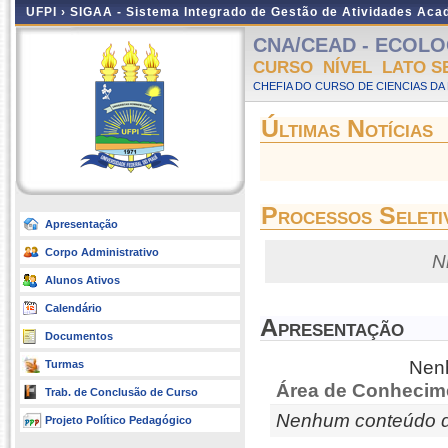
UFPI ›
SIGAA - Sistema Integrado de Gestão de Atividades Ac
CNA/CEAD - ECOLOGIA
CURSO NÍVEL LATO S
CHEFIA DO CURSO DE CIENCIAS DA
Últimas Notícias
Processos Seleti
Apresentação
Corpo Administrativo
N
Alunos Ativos
Calendário
Apresentação
Documentos
Nenh
Turmas
Área de Conhecim
Trab. de Conclusão de Curso
Nenhum conteúdo d
Projeto Político Pedagógico