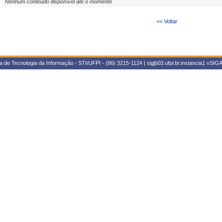
Nenhum conteúdo disponível até o momento
<< Voltar
 de Tecnologia da Informação - STI/UFPI - (86) 3215-1124 | sigjb03.ufpi.br.instancia1
vSIGA