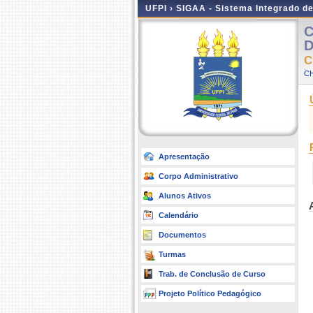
UFPI ›
SIGAA - Sistema Integrado d
C
D
C
CH
Apresentação
Corpo Administrativo
Alunos Ativos
Calendário
Documentos
Turmas
Trab. de Conclusão de Curso
Projeto Político Pedagógico