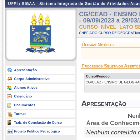
UFPI ›
SIGAA - Sistema Integrado de Gestão de Atividades Ac
CG/CEAD - ENSINO 
- 09/09/2023 a 29/03
CURSO NÍVEL LATO S
CHEFIA DO CURSO DE GEOGRAFIA/
Últimas Notícias
Processos Seletivos Aberto
Apresentação
Curso/Período
Corpo Administrativo
CG/CEAD - ENSINO DE GEOGRAFIA E
Alunos Ativos
Calendário
Apresentação
Documentos
Turmas
Nenh
Área de Conhecim
Trab. de Conclusão de Curso
Nenhum conteúdo d
Projeto Político Pedagógico