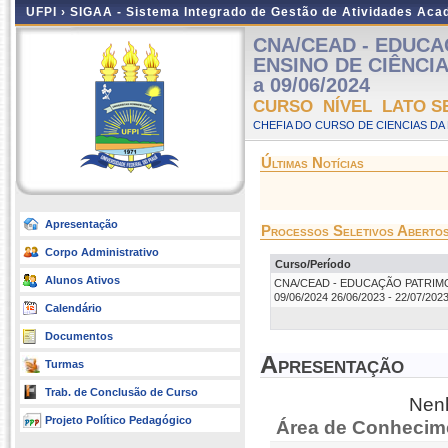
UFPI ›
SIGAA - Sistema Integrado de Gestão de Atividades Ac
CNA/CEAD - EDUCA
ENSINO DE CIÊNCIAS
a 09/06/2024
CURSO NÍVEL LATO S
CHEFIA DO CURSO DE CIENCIAS DA
Últimas Notícias
Apresentação
Processos Seletivos Aberto
Corpo Administrativo
Curso/Período
Alunos Ativos
CNA/CEAD - EDUCAÇÃO PATRIMONI
09/06/2024 26/06/2023 - 22/07/202
Calendário
Documentos
Apresentação
Turmas
Trab. de Conclusão de Curso
Nenh
Projeto Político Pedagógico
Área de Conhecim