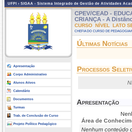
UFPI ›
SIGAA - Sistema Integrado de Gestão de Atividades Ac
CPEV/CEAD - EDUC
CRIANÇA - A Distânci
CURSO NÍVEL LATO S
CHEFIA DO CURSO DE PEDAGOGIA/
Últimas Notícias
Apresentação
Processos Seleti
Corpo Administrativo
N
Alunos Ativos
Calendário
Documentos
Apresentação
Turmas
Nenh
Trab. de Conclusão de Curso
Área de Conhecim
Projeto Político Pedagógico
Nenhum conteúdo d