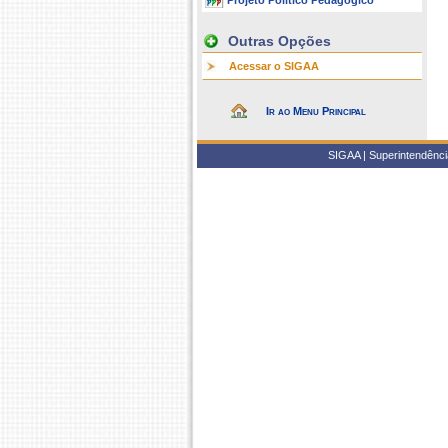
Projeto Político Pedagógico
Outras Opções
Acessar o SIGAA
Ir ao Menu Principal
SIGAA | Superintendência