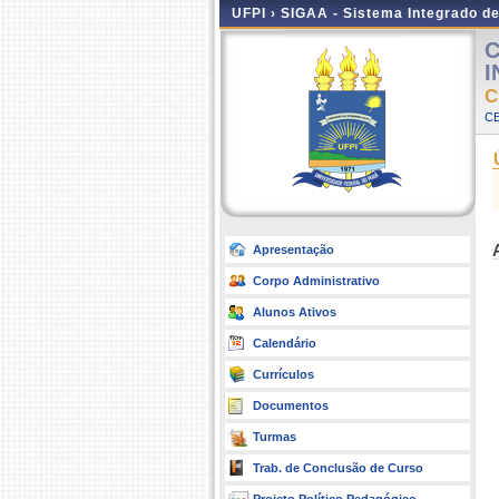
UFPI ›
SIGAA - Sistema Integrado d
C
I
C
CE
Apresentação
Corpo Administrativo
Alunos Ativos
Calendário
Currículos
Documentos
Turmas
Trab. de Conclusão de Curso