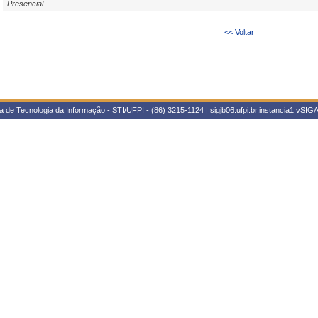
Presencial
<< Voltar
 de Tecnologia da Informação - STI/UFPI - (86) 3215-1124 | sigjb06.ufpi.br.instancia1
vSIGA