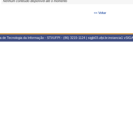
Nenhum conteúdo disponível até o momento
<< Voltar
 de Tecnologia da Informação - STI/UFPI - (86) 3215-1124 | sigjb03.ufpi.br.instancia1
vSIGA