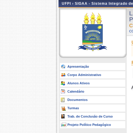
UFPI ›
SIGAA - Sistema Integrado d
L
P
C
C
Apresentação
Corpo Administrativo
Alunos Ativos
Calendário
Documentos
Turmas
Trab. de Conclusão de Curso
Projeto Político Pedagógico