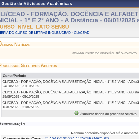
e Gestão de Atividades Acadêmicas
LI/CEAD - FORMAÇÃO, DOCÊNCIA E ALFABE
NICIAL - 1° E 2° ANO - A Distância - 06/01/2025 
URSO NÍVEL LATO SENSU
EFIA DO CURSO DE LETRAS INGLES/CEAD - CLI/CEAD
Últimas Notícias
Nenhum conteúdo disponível até o momento
Processos Seletivos Abertos
Curso/Período
CLI/CEAD - FORMAÇÃO, DOCÊNCIA E ALFABETIZAÇÃO INICIAL - 1° E 2° ANO - A Distânc
24/10/2025 - 31/10/2025
CLI/CEAD - FORMAÇÃO, DOCÊNCIA E ALFABETIZAÇÃO INICIAL - 1° E 2° ANO - A Distânc
25/09/2025 - 05/10/2025
CLI/CEAD - FORMAÇÃO, DOCÊNCIA E ALFABETIZAÇÃO INICIAL - 1° E 2° ANO - A Distânc
16/07/2025 - 31/07/2025
Visualizar dados do processo seletivo
Apresentação
Nenhum conteúdo disponível até o momento
Coordenação do Curso :
ELIANA DE SOUSA ALENCAR MARQUES