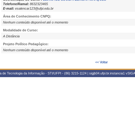
Telefone/Ramal:
8632323465
E-mail:
esalencar123@ufpi.edu.br
Área de Conhecimento CNPQ:
Nenhum conteúdo disponível até o momento
Modalidade de Curso:
A Distância
Projeto Político Pedagógico:
Nenhum conteúdo disponível até o momento
<< Voltar
 de Tecnologia da Informação - STI/UFPI - (86) 3215-1124 | sigjb04.ufpi.br.instancia1
vSIGA