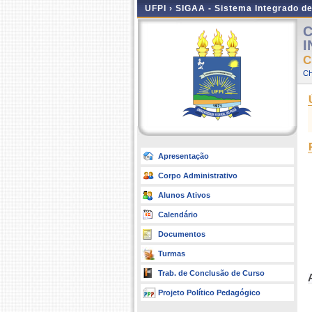
UFPI ›
SIGAA - Sistema Integrado d
C
I
C
CH
Apresentação
Corpo Administrativo
Alunos Ativos
Calendário
Documentos
Turmas
Trab. de Conclusão de Curso
Projeto Político Pedagógico