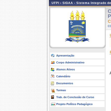
UFPI ›
SIGAA - Sistema Integrado d
C
P
C
C
Apresentação
Corpo Administrativo
Alunos Ativos
Calendário
Documentos
Turmas
Trab. de Conclusão de Curso
Projeto Político Pedagógico