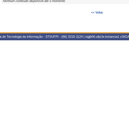
Nenhum conteúdo disponível até o momento
<< Voltar
 de Tecnologia da Informação - STI/UFPI - (86) 3215-1124 | sigjb06.ufpi.br.instancia1
vSIGA