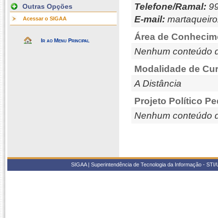
Telefone/Ramal:
99
Outras Opções
E-mail:
martaqueiro
Acessar o SIGAA
Área de Conhecim
Ir ao Menu Principal
Nenhum conteúdo d
Modalidade de Cur
A Distância
Projeto Político P
Nenhum conteúdo d
SIGAA | Superintendência de Tecnologia da Informação - STI/UF