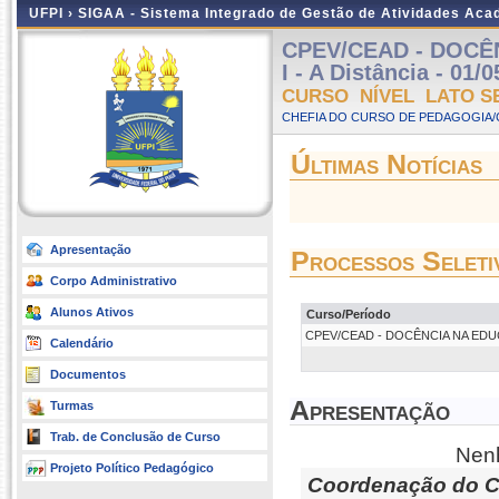
UFPI ›
SIGAA - Sistema Integrado de Gestão de Atividades Ac
CPEV/CEAD - DOCÊ
I - A Distância - 01/
CURSO NÍVEL LATO S
CHEFIA DO CURSO DE PEDAGOGIA/
Últimas Notícias
Apresentação
Processos Seleti
Corpo Administrativo
Alunos Ativos
Curso/Período
CPEV/CEAD - DOCÊNCIA NA EDUCAÇÃ
Calendário
Documentos
Apresentação
Turmas
Trab. de Conclusão de Curso
Nenh
Projeto Político Pedagógico
Coordenação do C