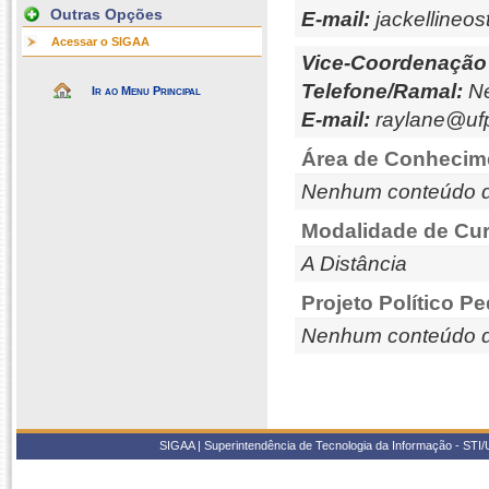
Outras Opções
E-mail:
jackellineos
Acessar o SIGAA
Vice-Coordenação
Telefone/Ramal:
Ne
Ir ao Menu Principal
E-mail:
raylane@ufp
Área de Conhecim
Nenhum conteúdo d
Modalidade de Cur
A Distância
Projeto Político P
Nenhum conteúdo d
SIGAA | Superintendência de Tecnologia da Informação - STI/UF