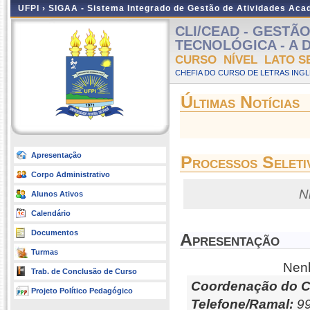
UFPI ›
SIGAA - Sistema Integrado de Gestão de Atividades Ac
CLI/CEAD - GESTÃ
TECNOLÓGICA - A Dis
CURSO NÍVEL LATO S
CHEFIA DO CURSO DE LETRAS INGLE
Últimas Notícias
Apresentação
Processos Seleti
Corpo Administrativo
N
Alunos Ativos
Calendário
Documentos
Apresentação
Turmas
Nenh
Trab. de Conclusão de Curso
Coordenação do C
Projeto Político Pedagógico
Telefone/Ramal:
99