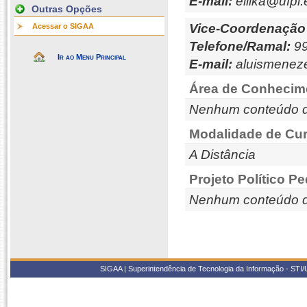
E-mail:
eilika@ufpi.
Outras Opções
Vice-Coordenação
Acessar o SIGAA
Telefone/Ramal:
99
Ir ao Menu Principal
E-mail:
aluismenez
Área de Conhecim
Nenhum conteúdo d
Modalidade de Cur
A Distância
Projeto Político P
Nenhum conteúdo d
SIGAA | Superintendência de Tecnologia da Informação - STI/UF