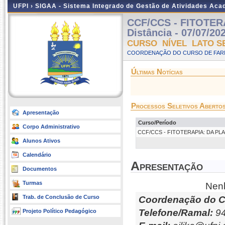
UFPI ›
SIGAA - Sistema Integrado de Gestão de Atividades Ac
CCF/CCS - FITOTER
Distância - 07/07/20
CURSO NÍVEL LATO S
COORDENAÇÃO DO CURSO DE FARM
Últimas Notícias
Processos Seletivos Aberto
Apresentação
Curso/Período
Corpo Administrativo
CCF/CCS - FITOTERAPIA: DA PLANT
Alunos Ativos
Calendário
Apresentação
Documentos
Turmas
Nenh
Trab. de Conclusão de Curso
Coordenação do C
Telefone/Ramal:
94
Projeto Político Pedagógico