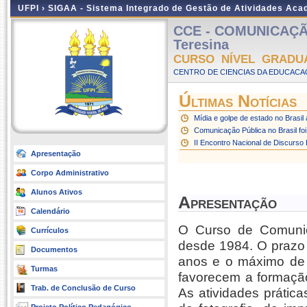
UFPI ›
SIGAA - Sistema Integrado de Gestão de Atividades Ac
CCE - COMUNICAÇÃO
Teresina
CURSO NÍVEL GRADU
CENTRO DE CIENCIAS DA EDUCACAO
Últimas Notícias
Mídia e golpe de estado no Brasil 
Comunicação Pública no Brasil fo
II Encontro Nacional de Discurso 
Apresentação
Corpo Administrativo
Alunos Ativos
Apresentação
Calendário
O Curso de Comunica
Currículos
desde 1984. O prazo 
Documentos
anos e o máximo de s
Turmas
favorecem a formação
Trab. de Conclusão de Curso
As atividades prátic