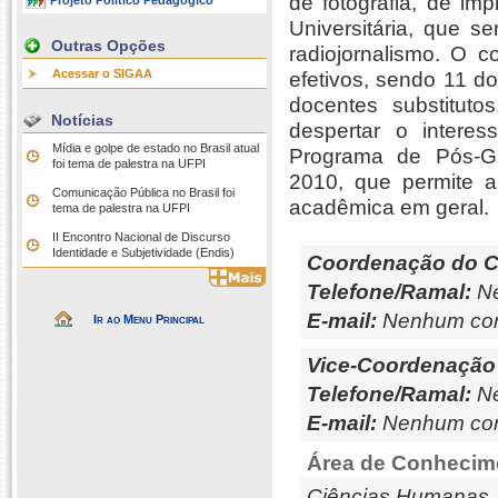
de fotografia, de im
Projeto Político Pedagógico
Universitária, que s
Outras Opções
radiojornalismo. O 
Acessar o SIGAA
efetivos, sendo 11 do
docentes substitut
Notícias
despertar o intere
Mídia e golpe de estado no Brasil atual
Programa de Pós-G
foi tema de palestra na UFPI
2010, que permite 
Comunicação Pública no Brasil foi
acadêmica em geral.
tema de palestra na UFPI
II Encontro Nacional de Discurso
Identidade e Subjetividade (Endis)
Coordenação do C
Telefone/Ramal:
Ne
E-mail:
Nenhum con
Ir ao Menu Principal
Vice-Coordenação
Telefone/Ramal:
Ne
E-mail:
Nenhum con
Área de Conhecim
Ciências Humanas