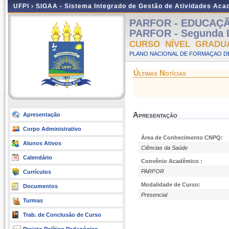
UFPI ›
SIGAA - Sistema Integrado de Gestão de Atividades Ac
PARFOR - EDUCAÇÃO 
PARFOR - Segunda L
CURSO NÍVEL GRADU
PLANO NACIONAL DE FORMAÇAO DE
Últimas Notícias
Apresentação
Apresentação
Corpo Administrativo
Área de Conhecimento CNPQ:
Alunos Ativos
Ciências da Saúde
Calendário
Convênio Acadêmico :
PARFOR
Currículos
Modalidade de Curso:
Documentos
Presencial
Turmas
Trab. de Conclusão de Curso