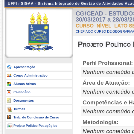
UFPI ›
SIGAA - Sistema Integrado de Gestão de Atividades Ac
CG/CEAD - ESTUDOS 
30/03/2017 a 28/03/2
CURSO NÍVEL LATO S
CHEFIA DO CURSO DE GEOGRAFIA/
Projeto Político
Perfil Profissional:
Apresentação
Nenhum conteúdo d
Corpo Administrativo
Área de Atuação:
Alunos Ativos
Nenhum conteúdo d
Calendário
Documentos
Competências e Ha
Turmas
Nenhum conteúdo d
Trab. de Conclusão de Curso
Metodologia:
Projeto Político Pedagógico
Nenhum conteúdo d